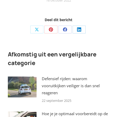
16 oktober 2022
Deel dit bericht
Share
Share
Share
Share
on
on
on
on
X
Pinterest
Facebook
LinkedIn
Afkomstig uit een vergelijkbare
categorie
Defensief rijden: waarom
vooruitkijken veiliger is dan snel
reageren
22 september 2025
Hoe je je optimaal voorbereidt op de