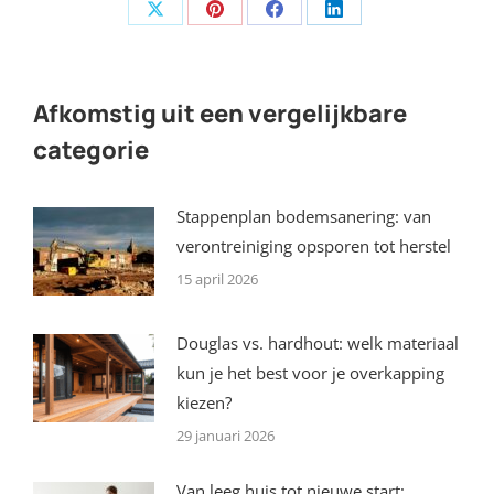
Share
Share
Share
Share
on
on
on
on
X
Pinterest
Facebook
LinkedIn
Afkomstig uit een vergelijkbare
categorie
Stappenplan bodemsanering: van
verontreiniging opsporen tot herstel
15 april 2026
Douglas vs. hardhout: welk materiaal
kun je het best voor je overkapping
kiezen?
29 januari 2026
Van leeg huis tot nieuwe start: