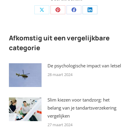
Share
Share
Share
Share
on
on
on
on
X
Pinterest
Facebook
LinkedIn
Afkomstig uit een vergelijkbare
categorie
De psychologische impact van letsel
28 maart 2024
Slim kiezen voor tandzorg: het
belang van je tandartsverzekering
vergelijken
27 maart 2024