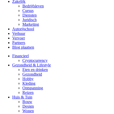
Zakelijk
Bedrijfsleven
Cursus
Diensten
Juridisch
Marketing
Autorijschool
Verhuur
Vervoer
Partners
Blog plaatsen
Financieel
Cryptocurrency
Gezondheid & Lifestyle
Eten en drinken
Gezondheid
Hobby
Kleding
Ontspanning
Reizen
Huis & Tuin
Bouw
Design
Wonen