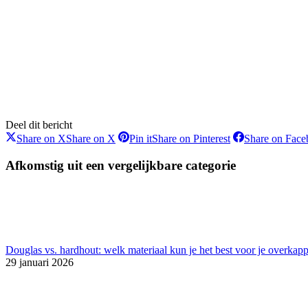
Deel dit bericht
Share on X
Share on X
Pin it
Share on Pinterest
Share on Fac
Afkomstig uit een vergelijkbare categorie
Douglas vs. hardhout: welk materiaal kun je het best voor je overkap
29 januari 2026