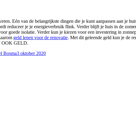
en. Eén van de belangrijkste dingen die je kunt aanpassen aan je huis i
reduceer je je energieverbruik flink. Verder blijft je huis in de zome
 voor goede isolatie. Verder kun je kiezen voor een investering in zon
 daarom
geld lenen voor de renovatie
. Met dit geleende geld kun je de re
OST OOK GELD.
el Bosma
3 oktober 2020