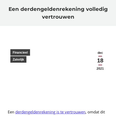
Een derdengeldenrekening volledig
vertrouwen
Financieel
dec
18
Zakelijk
2021
Een
derdengeldenrekening is te vertrouwen
, omdat dit