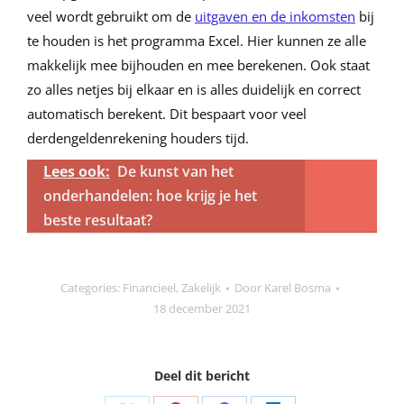
veel wordt gebruikt om de
uitgaven en de inkomsten
bij
te houden is het programma Excel. Hier kunnen ze alle
makkelijk mee bijhouden en mee berekenen. Ook staat
zo alles netjes bij elkaar en is alles duidelijk en correct
automatisch berekent. Dit bespaart voor veel
derdengeldenrekening houders tijd.
Lees ook:
De kunst van het
onderhandelen: hoe krijg je het
beste resultaat?
Categories:
Financieel
,
Zakelijk
Door
Karel Bosma
18 december 2021
Deel dit bericht