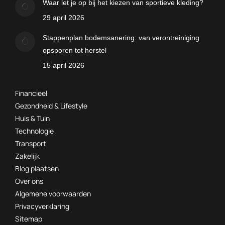
Waar let je op bij het kiezen van sportieve kleding?
29 april 2026
Stappenplan bodemsanering: van verontreiniging
opsporen tot herstel
15 april 2026
Financieel
Gezondheid & Lifestyle
Huis & Tuin
Technologie
Transport
Zakelijk
Blog plaatsen
Over ons
Algemene voorwaarden
Privacyverklaring
Sitemap