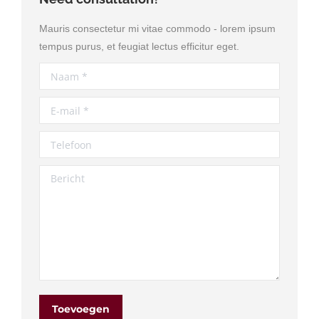
Mauris consectetur mi vitae commodo - lorem ipsum
tempus purus, et feugiat lectus efficitur eget.
Naam *
E-mail *
Telefoon
Bericht
Toevoegen