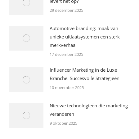
levert het op?
29 december 2025
Automotive branding: maak van
unieke uitlaatsystemen een sterk
merkverhaal
17 december 2025
Influencer Marketing in de Luxe
Branche: Succesvolle Strategieën
10 november 2025
Nieuwe technologieën die marketing
veranderen
9 oktober 2025