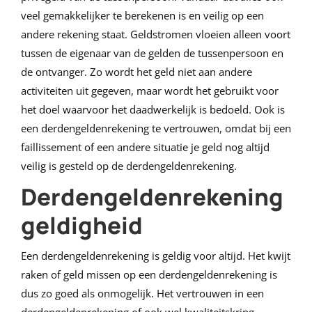
veel gemakkelijker te berekenen is en veilig op een
andere rekening staat. Geldstromen vloeien alleen voort
tussen de eigenaar van de gelden de tussenpersoon en
de ontvanger. Zo wordt het geld niet aan andere
activiteiten uit gegeven, maar wordt het gebruikt voor
het doel waarvoor het daadwerkelijk is bedoeld. Ook is
een derdengeldenrekening te vertrouwen, omdat bij een
faillissement of een andere situatie je geld nog altijd
veilig is gesteld op de derdengeldenrekening.
Derdengeldenrekening
geldigheid
Een derdengeldenrekening is geldig voor altijd. Het kwijt
raken of geld missen op een derdengeldenrekening is
dus zo goed als onmogelijk. Het vertrouwen in een