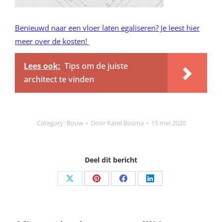
Benieuwd naar een vloer laten egaliseren? Je leest hier
meer over de kosten!
Lees ook:
Tips om de juiste
architect te vinden
Category:
Bouw
Door
Karel Bosma
15 mei 2020
Deel dit bericht
Share
Share
Share
Share
on
on
on
on
X
Pinterest
Facebook
LinkedIn