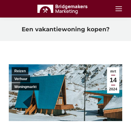
Een vakantiewoning kopen?
Reizen
mrt
14
Verhuur
Woningmarkt
2024