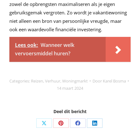
zowel de opbrengsten maximaliseren als je eigen
gebruiksgemak vergroten. Zo wordt je vakantiewoning
niet alleen een bron van persoonlijke vreugde, maar
ook een waardevolle financiële investering.
Lees ook:
Wanneer welk
vervoersmiddel huren?
Categories:
Reizen
,
Verhuur
,
Woningmarkt
Door
Karel Bosma
14 maart 2024
Deel dit bericht
Share
Share
Share
Share
on
on
on
on