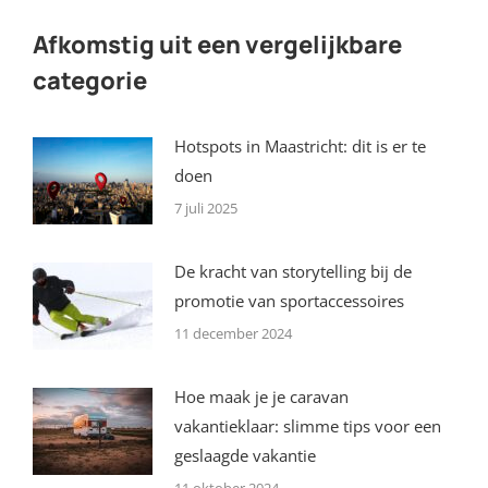
X
Pinterest
Facebook
LinkedIn
Afkomstig uit een vergelijkbare
categorie
Hotspots in Maastricht: dit is er te
doen
7 juli 2025
De kracht van storytelling bij de
promotie van sportaccessoires
11 december 2024
Hoe maak je je caravan
vakantieklaar: slimme tips voor een
geslaagde vakantie
11 oktober 2024