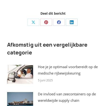
Deel dit bericht
Share
Share
Share
Share
on
on
on
on
X
Pinterest
Facebook
LinkedIn
Afkomstig uit een vergelijkbare
categorie
Hoe je je optimaal voorbereidt op de
medische rijbewijskeuring
5 juni 2025
De invloed van zeecontainers op de
wereldwijde supply chain