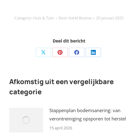
Category:
Huis & Tuin
Door
Karel Bosma
20 januari 2025
Deel dit bericht
Share
Share
Share
Share
on
on
on
on
X
Pinterest
Facebook
LinkedIn
Afkomstig uit een vergelijkbare
categorie
Stappenplan bodemsanering: van
verontreiniging opsporen tot herstel
15 april 2026