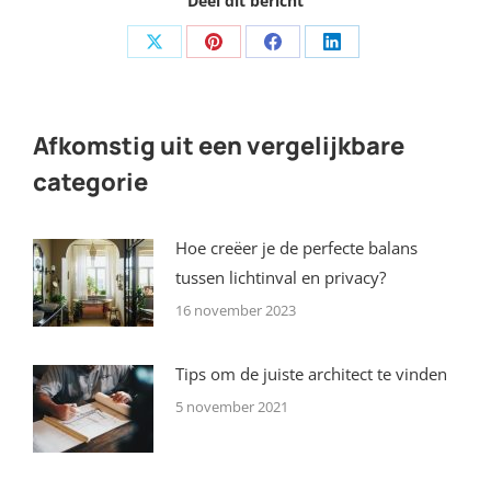
Deel dit bericht
Share
Share
Share
Share
on
on
on
on
X
Pinterest
Facebook
LinkedIn
Afkomstig uit een vergelijkbare
categorie
Hoe creëer je de perfecte balans
tussen lichtinval en privacy?
16 november 2023
Tips om de juiste architect te vinden
5 november 2021