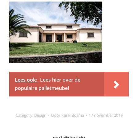
Lees ook:
Lees hier over de
populaire palletmeubel
Category:
Design
Door
Karel Bosma
17 november 2019