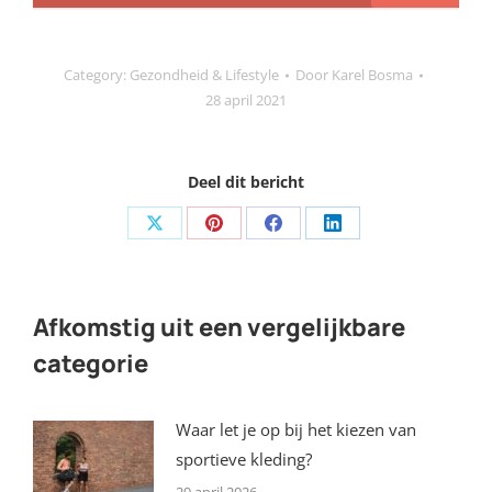
Category:
Gezondheid & Lifestyle
Door
Karel Bosma
28 april 2021
Deel dit bericht
Share
Share
Share
Share
on
on
on
on
X
Pinterest
Facebook
LinkedIn
Afkomstig uit een vergelijkbare
categorie
Waar let je op bij het kiezen van
sportieve kleding?