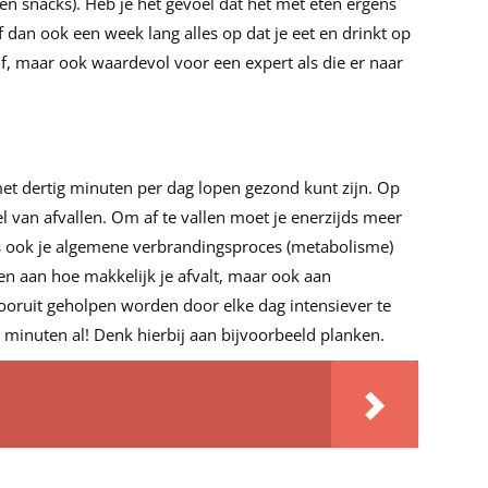
en snacks). Heb je het gevoel dat het met eten ergens
jf dan ook een week lang alles op dat je eet en drinkt op
lf, maar ook waardevol voor een expert als die er naar
et dertig minuten per dag lopen gezond kunt zijn. Op
eel van afvallen. Om af te vallen moet je enerzijds meer
ds ook je algemene verbrandingsproces (metabolisme)
ken aan hoe makkelijk je afvalt, maar ook aan
ooruit geholpen worden door elke dag intensiever te
 minuten al! Denk hierbij aan bijvoorbeeld planken.