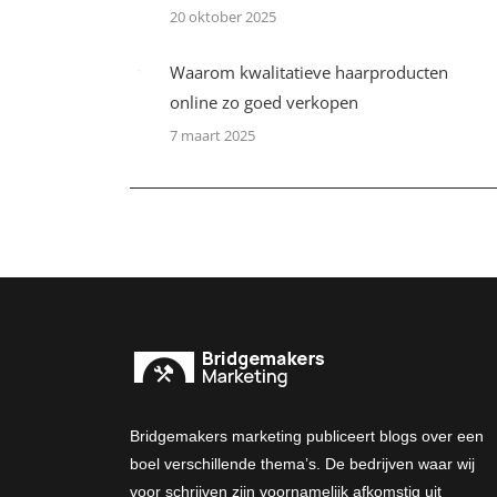
20 oktober 2025
Waarom kwalitatieve haarproducten
online zo goed verkopen
7 maart 2025
Bridgemakers marketing publiceert blogs over een
boel verschillende thema’s. De bedrijven waar wij
voor schrijven zijn voornamelijk afkomstig uit