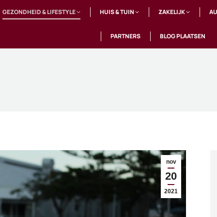
GEZONDHEID & LIFESTYLE
HUIS & TUIN
ZAKELIJK
AU
PARTNERS
BLOG PLAATSEN
nov
20
2021