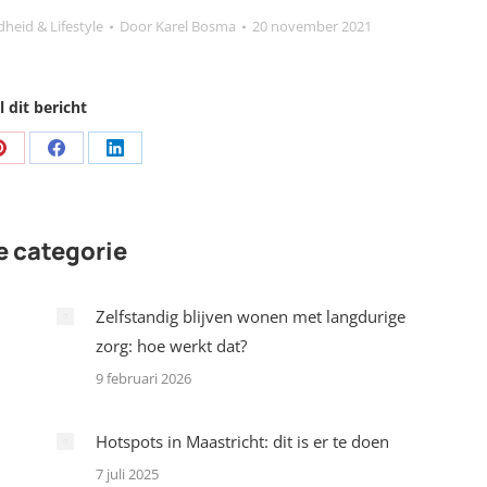
heid & Lifestyle
Door
Karel Bosma
20 november 2021
 dit bericht
Share
Share
Share
on
on
on
Pinterest
Facebook
LinkedIn
e categorie
Zelfstandig blijven wonen met langdurige
zorg: hoe werkt dat?
9 februari 2026
Hotspots in Maastricht: dit is er te doen
7 juli 2025