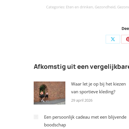
Categories:
Eten en drinken
,
Gezondheid
,
Gezond
Deel
Share
on
X
Afkomstig uit een vergelijkbar
Waar let je op bij het kiezen
van sportieve kleding?
29 april 2026
Een persoonlijk cadeau met een blijvende
boodschap