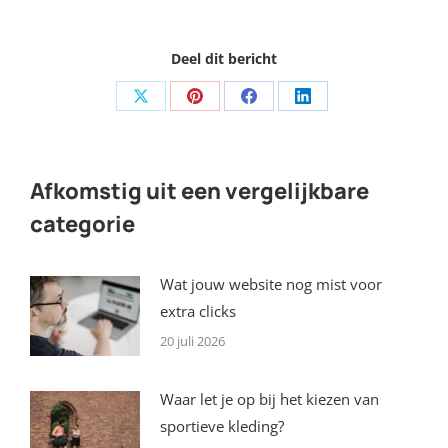
Deel dit bericht
Share
Share
Share
Share
on
on
on
on
X
Pinterest
Facebook
LinkedIn
Afkomstig uit een vergelijkbare
categorie
Wat jouw website nog mist voor
extra clicks
20 juli 2026
Waar let je op bij het kiezen van
sportieve kleding?