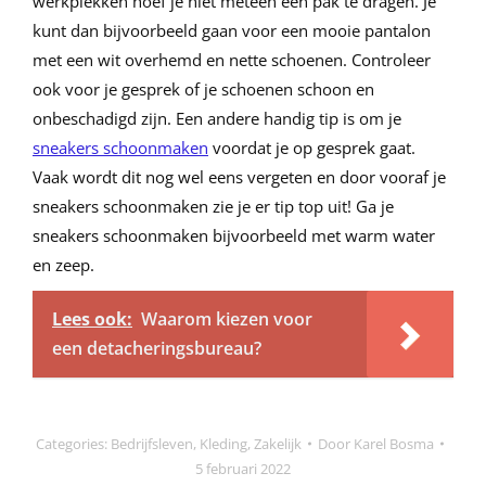
werkplekken hoef je niet meteen een pak te dragen. Je
kunt dan bijvoorbeeld gaan voor een mooie pantalon
met een wit overhemd en nette schoenen. Controleer
ook voor je gesprek of je schoenen schoon en
onbeschadigd zijn. Een andere handig tip is om je
sneakers schoonmaken
voordat je op gesprek gaat.
Vaak wordt dit nog wel eens vergeten en door vooraf je
sneakers schoonmaken zie je er tip top uit! Ga je
sneakers schoonmaken bijvoorbeeld met warm water
en zeep.
Lees ook:
Waarom kiezen voor
een detacheringsbureau?
Categories:
Bedrijfsleven
,
Kleding
,
Zakelijk
Door
Karel Bosma
5 februari 2022