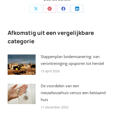
Share
Share
Share
Share
on
on
on
on
X
Pinterest
Facebook
LinkedIn
Afkomstig uit een vergelijkbare
categorie
Stappenplan bodemsanering: van
verontreiniging opsporen tot herstel
15 april 2026
De voordelen van een
nieuwbouwhuis versus een bestaand
huis
11 december 2023