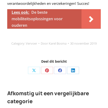
verantwoordelijkheden en verzekeringen! Succes!
Lees ook:
De beste
mobiliteitsoplossingen voor
ouderen
Category:
Vervoer
Door
Karel Bosma
30 november 2019
Deel dit bericht
Share
Share
Share
Share
on
on
on
on
X
Pinterest
Facebook
LinkedIn
Afkomstig uit een vergelijkbare
categorie