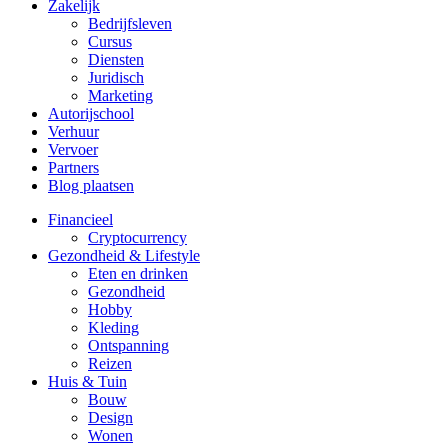
Zakelijk
Bedrijfsleven
Cursus
Diensten
Juridisch
Marketing
Autorijschool
Verhuur
Vervoer
Partners
Blog plaatsen
Financieel
Cryptocurrency
Gezondheid & Lifestyle
Eten en drinken
Gezondheid
Hobby
Kleding
Ontspanning
Reizen
Huis & Tuin
Bouw
Design
Wonen