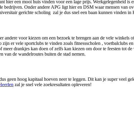
kunt hier een mooi huis vinden voor een lage prijs. Werkgelegenheid is e
kende bedrijven. Onder andere APG ligt hier en DSM waar mensen van o
niversitair gerichte scholing zal je dus snel een baan kunnen vinden in 
nder andere voor kiezen om een bezoek te brengen aan de vele winkels o
zijn er vele sportclubs te vinden zoals fitnessscholen , voetbalclubs 
n of meer drankjes kan doen of zelfs kan kiezen om door te feesten tot d
en van de wandelroutes buiten de stad nemen.
 dus geen hoog kapitaal hoeven neer te leggen. Dit kan je super veel ge
Heerlen
zal je snel vele zoekresultaten opleveren!