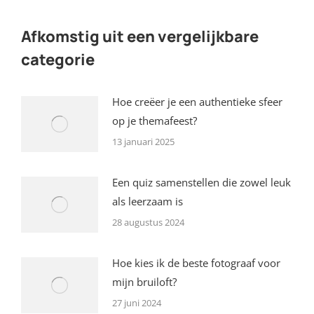
on
on
on
on
X
Pinterest
Facebook
LinkedIn
Afkomstig uit een vergelijkbare
categorie
Hoe creëer je een authentieke sfeer
op je themafeest?
13 januari 2025
Een quiz samenstellen die zowel leuk
als leerzaam is
28 augustus 2024
Hoe kies ik de beste fotograaf voor
mijn bruiloft?
27 juni 2024