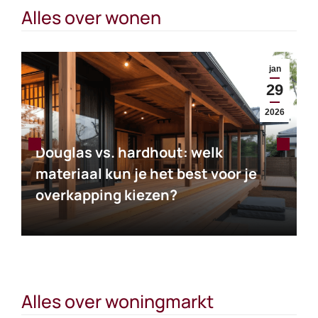
Alles over wonen
jan
29
2026
Douglas vs. hardhout: welk
materiaal kun je het best voor je
overkapping kiezen?
Alles over woningmarkt
Een vakantiewoning kopen?