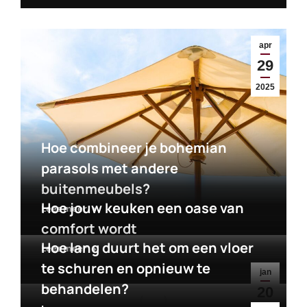
apr
29
2025
Hoe combineer je bohemian
parasols met andere
buitenmeubels?
Hoe jouw keuken een oase van
Lees meer
comfort wordt
Hoe lang duurt het om een vloer
Lees meer
te schuren en opnieuw te
jan
behandelen?
20