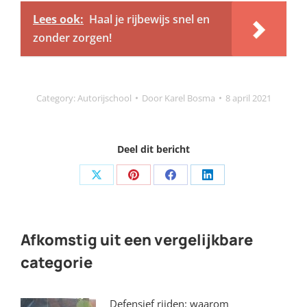
Lees ook:
Haal je rijbewijs snel en
zonder zorgen!
Category:
Autorijschool
Door
Karel Bosma
8 april 2021
Deel dit bericht
Share
Share
Share
Share
on
on
on
on
X
Pinterest
Facebook
LinkedIn
Afkomstig uit een vergelijkbare
categorie
Defensief rijden: waarom