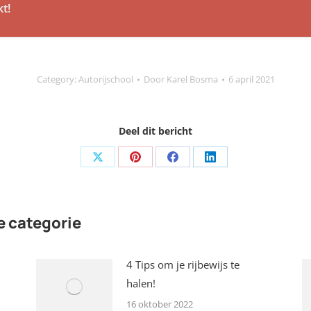
kt!
Category:
Autorijschool
Door
Karel Bosma
6 april 2021
Deel dit bericht
Share
Share
Share
Share
on
on
on
on
X
Pinterest
Facebook
LinkedIn
e categorie
4 Tips om je rijbewijs te
halen!
16 oktober 2022