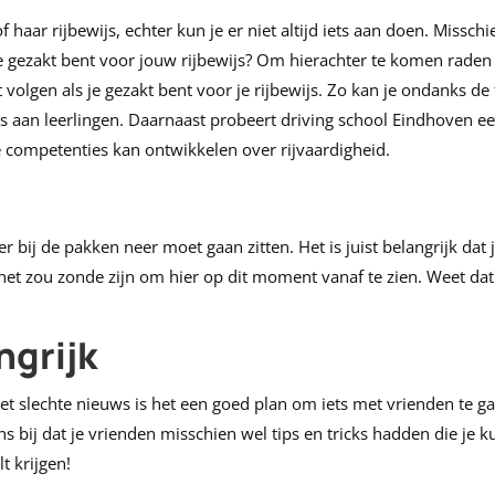
 haar rijbewijs, echter kun je er niet altijd iets aan doen. Missch
e gezakt bent voor jouw rijbewijs? Om hierachter te komen raden wi
t volgen als je gezakt bent voor je rijbewijs. Zo kan je ondanks de
s aan leerlingen. Daarnaast probeert driving school Eindhoven ee
te competenties kan ontwikkelen over rijvaardigheid.
 er bij de pakken neer moet gaan zitten. Het is juist belangrijk da
 het zou zonde zijn om hier op dit moment vanaf te zien. Weet dat
ngrijk
 slechte nieuws is het een goed plan om iets met vrienden te gaa
s bij dat je vrienden misschien wel tips en tricks hadden die je 
t krijgen!